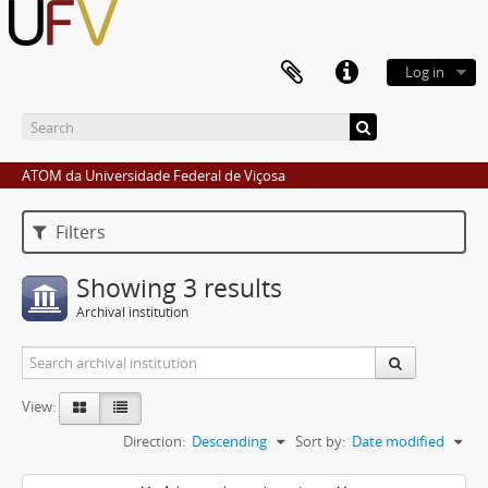
Log in
ATOM da Universidade Federal de Viçosa
Filters
Showing 3 results
Archival institution
View:
Direction:
Descending
Sort by:
Date modified