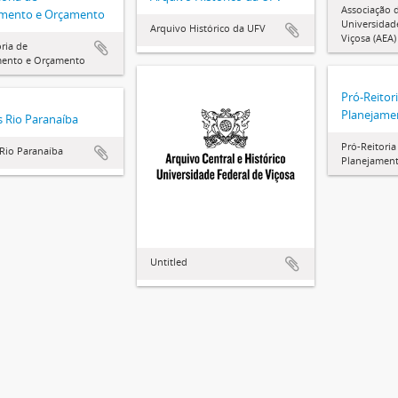
Associação 
amento e Orçamento
Universidad
Arquivo Histórico da UFV
Viçosa (AEA)
oria de
mento e Orçamento
Pró-Reitor
Planejame
 Rio Paranaíba
Pró-Reitoria
Rio Paranaíba
Planejamen
Untitled