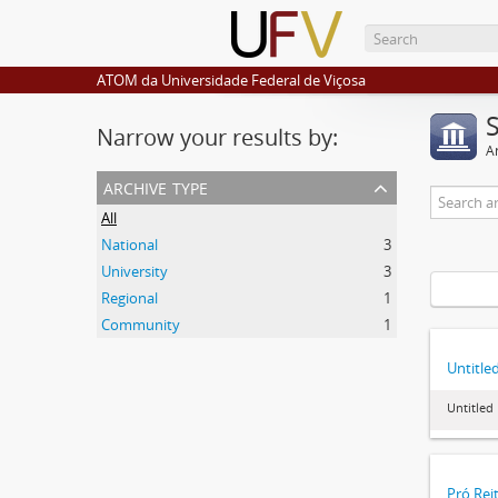
ATOM da Universidade Federal de Viçosa
Narrow your results by:
Ar
archive type
All
National
3
University
3
Regional
1
Community
1
Untitle
Untitled
Pró Rei