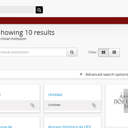
Showing 10 results
chival institution
View:
Advanced search option
d
Untitled
Untitled
toria de
Arquivo Histórico da UFV