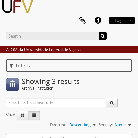
Log in
ATOM da Universidade Federal de Viçosa
Filters
Showing 3 results
Archival institution
View:
Direction:
Descending
Sort by:
Name