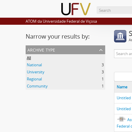
ATOM da Universidade Federal de Viçosa
Narrow your results by:
Ar
archive type
All
National
3
University
3
Regional
1
Community
1
Name
Untitled
Untitled
As
Federal 