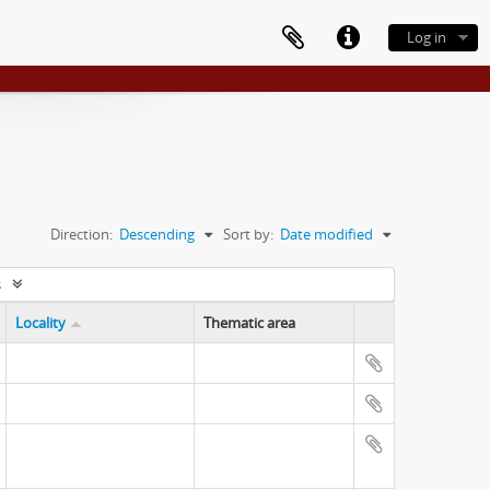
Log in
Direction:
Descending
Sort by:
Date modified
s
Locality
Thematic area