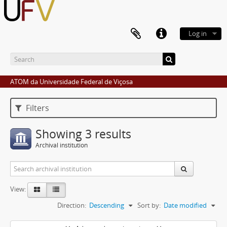
Log in
ATOM da Universidade Federal de Viçosa
Filters
Showing 3 results
Archival institution
View:
Direction:
Descending
Sort by:
Date modified