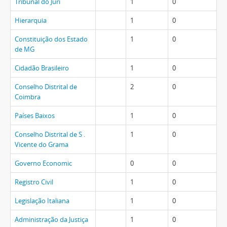
Tribunal do Juri
1
0
Hierarquia
1
0
Constituição dos Estado
1
0
de MG
Cidadão Brasileiro
1
0
Conselho Distrital de
2
0
Coimbra
Países Baixos
1
0
Conselho Distrital de S .
1
0
Vicente do Grama
Governo Economic
0
0
Registro Civil
1
0
Legislação Italiana
1
0
Administração da Justiça
1
0