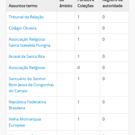
Assuntos termo
âmbito
Coleções
autoridade
Tribunal da Relação
1
0
Colégio Oliveira
1
0
Associação Religiosa
1
0
Santa Isabelda Hungria
Arraial de Santa Rita
1
0
Associação Religiosa
0
0
Santuário do Senhor
1
0
Bom Jesus de Congonhas
do Campo
República Federativa
1
0
Brasileira
Velha Mornarquia
1
0
Europeia