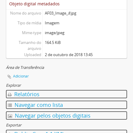
Objeto digital metadados
Nome do arquivo
AF03_Image_
8
.jpg
Tipo de mídia
Imagem
Mime-type
image/jpeg
Tamanho do
164.5 KiB
arquivo
Uploaded
2 de outubro de 2018 13:45
Área de Transferência
Adicionar
Explorar
Relatórios
Navegar como lista
Navegar pelos objetos digitais
Exportar