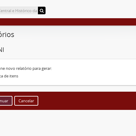
órios
NI
one novo relatório para gerar:
ta de itens
Cancelar