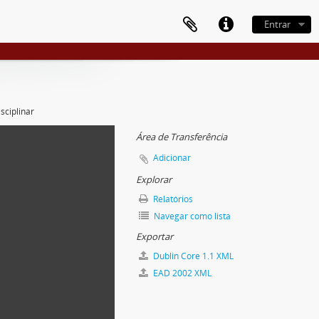
Entrar
sciplinar
Área de Transferência
Adicionar
Explorar
Relatórios
Navegar como lista
Exportar
Dublin Core 1.1 XML
EAD 2002 XML