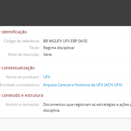
 identificação
Código de referência
BR MGUFV UFV.EBP.04.05
Título
Regime disciplinar
Nível de descrição
Série
 contextualização
Nome do produtor
UFV
Entidade custodiadora
Arquivo Central e Histórico da UFV (ACH-UFV)
 conteúdo e estrutura
Âmbito e conteúdo
Documentos que registram as estratégias e ações 
disciplina.