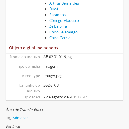
Arthur Bernardes
Dudé
Paranhos
Cônego Modesto
Zé Balbina
Chico Salamargo
Chico Garcia
Objeto digital metadados
Nome do arquivo
AB.02.01.01.
5
.jpg
Tipo de mídia
Imagem
Mime-type
image/jpeg
Tamanho do
362.6 KiB
arquivo
Uploaded
2 de agosto de 2019 06:43
Área de Transferência
Adicionar
Explorar