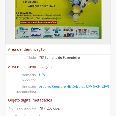
Área de identificação
Título
78ª Semana do Fazendeiro
Área de contextualização
Nome do
UFV
produtor
Entidade
Arquivo Central e Histórico da UFV (ACH-UFV)
custodiadora
Objeto digital metadados
Nome do arquivo
78_-_2007.jpg