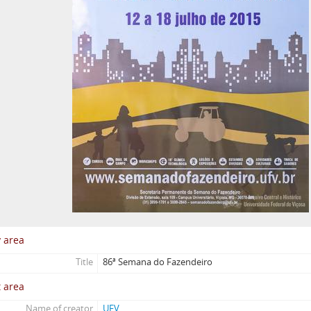
y area
Title
86ª Semana do Fazendeiro
 area
Name of creator
UFV