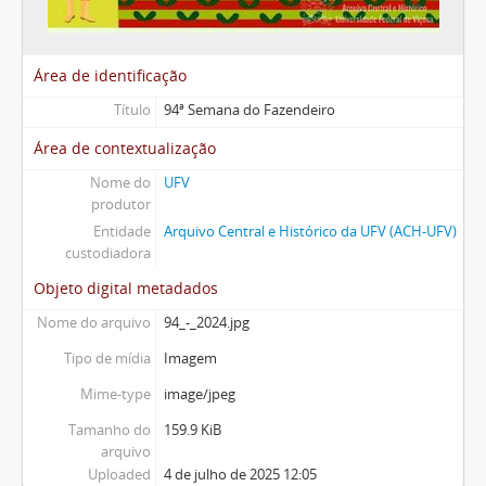
Área de identificação
Título
94ª Semana do Fazendeiro
Área de contextualização
Nome do
UFV
produtor
Entidade
Arquivo Central e Histórico da UFV (ACH-UFV)
custodiadora
Objeto digital metadados
Nome do arquivo
94_-_2024.jpg
Tipo de mídia
Imagem
Mime-type
image/jpeg
Tamanho do
159.9 KiB
arquivo
Uploaded
4 de julho de 2025 12:05