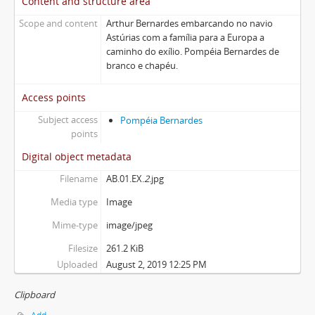
Content and structure area
Scope and content
Arthur Bernardes embarcando no navio
Astúrias com a família para a Europa a
caminho do exílio. Pompéia Bernardes de
branco e chapéu.
Access points
Subject access
Pompéia Bernardes
points
Digital object metadata
Filename
AB.01.EX.
2
.jpg
Media type
Image
Mime-type
image/jpeg
Filesize
261.2 KiB
Uploaded
August 2, 2019 12:25 PM
Clipboard