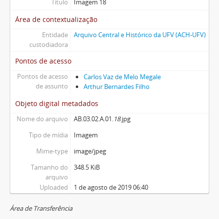
Título
Imagem 18
Área de contextualização
Entidade
Arquivo Central e Histórico da UFV (ACH-UFV)
custodiadora
Pontos de acesso
Pontos de acesso
Carlos Vaz de Melo Megale
de assunto
Arthur Bernardes Filho
Objeto digital metadados
Nome do arquivo
AB.03.02.A.01.
18
.jpg
Tipo de mídia
Imagem
Mime-type
image/jpeg
Tamanho do
348.5 KiB
arquivo
Uploaded
1 de agosto de 2019 06:40
Área de Transferência