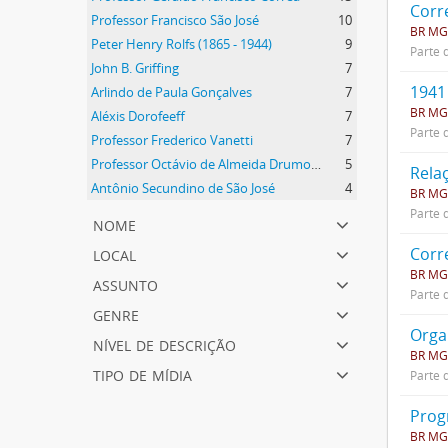
Corr
Professor Francisco São José
10
BR MGU
Peter Henry Rolfs (1865 - 1944)
9
Parte 
John B. Griffing
7
1941
Arlindo de Paula Gonçalves
7
BR MG
Aléxis Dorofeeff
7
Parte 
Professor Frederico Vanetti
7
Professor Octávio de Almeida Drumond
5
Rela
Antônio Secundino de São José
4
BR MGU
Parte 
nome
local
Corr
BR MGU
assunto
Parte 
genre
Orga
nível de descrição
BR MGU
tipo de mídia
Parte 
Prog
BR MGU