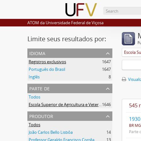
ATOM da Universidade Federal de Viçosa
Limite seus resultados por:
F
idioma
Registros exclusivos
1647
Português do Brasil
1647
Inglês
8
Visuali
parte de
Todos
Escola Superior de Agricultura e Veterinária (ESAV)
1646
545 
produtor
1930
Todos
BR MG
Parte 
João Carlos Bello Lisbôa
14
Professor Geraldo Francisco Corrêa
13