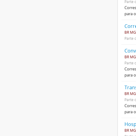
Parte 
Corres
para o
Corr
BR MGU
Parte 
Conv
BR MGU
Parte 
Corres
para o
Tran
BR MGU
Parte 
Corres
para o
Hosp
BR MGU