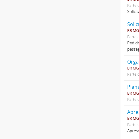
Parte 
Solici
Soli
BR MGU
Parte 
Pedido
passa
Orga
BR MGU
Parte 
Plan
BR MGU
Parte 
Apre
BR MGU
Parte 
Aprese