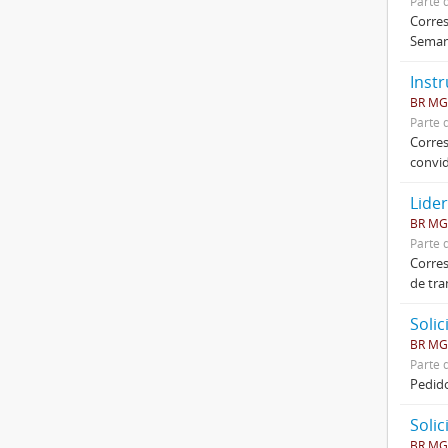
Parte 
Corres
Seman
Instr
BR MGU
Parte 
Corres
convid
Lider
BR MGU
Parte 
Corres
de tr
Soli
BR MGU
Parte 
Pedido
Soli
BR MGU