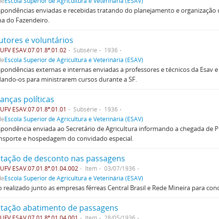
de
Escola Superior de Agricultura e Veterinária (ESAV)
pondências enviadas e recebidas tratando do planejamento e organização 
a do Fazendeiro.
utores e voluntários
FV ESAV.07.01.8ª.01.02
Subsérie
1936
de
Escola Superior de Agricultura e Veterinária (ESAV)
pondências externas e internas enviadas a professores e técnicos da Esav e 
ando-os para ministrarem cursos durante a SF.
anças políticas
FV ESAV.07.01.8ª.01.01
Subsérie
1936
de
Escola Superior de Agricultura e Veterinária (ESAV)
pondência enviada ao Secretário de Agricultura informando a chegada de PH. 
ansporte e hospedagem do convidado especial.
citação de desconto nas passagens
FV ESAV.07.01.8ª.01.04.002
Item
03/07/1936
de
Escola Superior de Agricultura e Veterinária (ESAV)
 realizado junto as empresas férreas Central Brasil e Rede Mineira para con
citação abatimento de passagens
FV ESAV.07.01.8ª.01.04.001
Item
28/05/1936