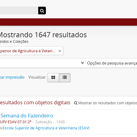
Mostrando 1647 resultados
undos e Coleções
Escola Superior de Agricultura e Veterinária (ESAV)
Opções de pesquisa avanç
zar impressão
Visualizar:
resultados com objetos digitais
Mostrar os resultados com objetos 
 Semana do Fazendeiro
UFV ESAV.07.01.2ª
Subseção
1930
de
Escola Superior de Agricultura e Veterinária (ESAV)