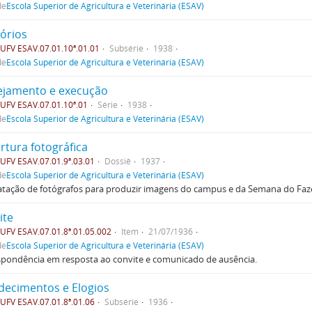
de
Escola Superior de Agricultura e Veterinária (ESAV)
tórios
FV ESAV.07.01.10ª.01.01
Subsérie
1938
de
Escola Superior de Agricultura e Veterinária (ESAV)
ejamento e execução
FV ESAV.07.01.10ª.01
Série
1938
de
Escola Superior de Agricultura e Veterinária (ESAV)
rtura fotográfica
FV ESAV.07.01.9ª.03.01
Dossiê
1937
de
Escola Superior de Agricultura e Veterinária (ESAV)
atação de fotógrafos para produzir imagens do campus e da Semana do Faz
ite
FV ESAV.07.01.8ª.01.05.002
Item
21/07/1936
de
Escola Superior de Agricultura e Veterinária (ESAV)
spondência em resposta ao convite e comunicado de ausência.
decimentos e Elogios
FV ESAV.07.01.8ª.01.06
Subsérie
1936