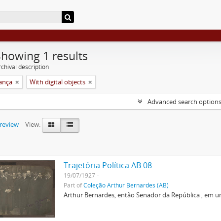
Showing 1 results
chival description
rança
With digital objects
Advanced search option
preview
View:
Trajetória Política AB 08
19/07/1927
Part of
Coleção Arthur Bernardes (AB)
Arthur Bernardes, então Senador da República , em u