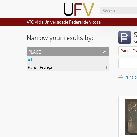
ATOM da Universidade Federal de Viçosa
Narrow your results by:
Ar
place
Paris - F
All
Paris - França
1
Print 