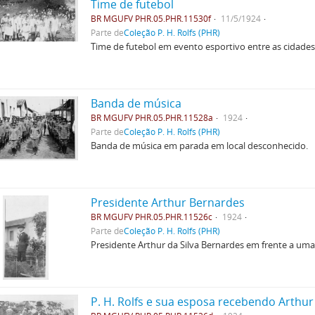
Time de futebol
BR MGUFV PHR.05.PHR.11530f
11/5/1924
Parte de
Coleção P. H. Rolfs (PHR)
Time de futebol em evento esportivo entre as cidades
Banda de música
BR MGUFV PHR.05.PHR.11528a
1924
Parte de
Coleção P. H. Rolfs (PHR)
Banda de música em parada em local desconhecido.
Presidente Arthur Bernardes
BR MGUFV PHR.05.PHR.11526c
1924
Parte de
Coleção P. H. Rolfs (PHR)
Presidente Arthur da Silva Bernardes em frente a um
P. H. Rolfs e sua esposa recebendo Arthu