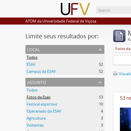
ATOM da Universidade Federal de Viçosa
Limite seus resultados por:
F
local
Fotos da
Todos
ESAV
52
Campus da ESAV
52
Visuali
assunto
Todos
Fotos da Esav
53
53 r
Festival esportivo
10
Operariado da ESAV
4
Agricultura
3
Visitantes
3