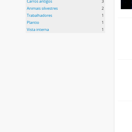
Carros antigos
3
Animais silvestres
2
Trabalhadores
1
Plantio
1
Vista interna
1