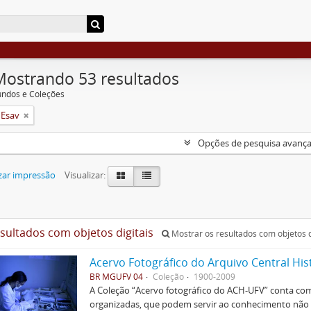
Mostrando 53 resultados
undos e Coleções
 Esav
Opções de pesquisa avanç
zar impressão
Visualizar:
esultados com objetos digitais
Mostrar os resultados com objetos d
Acervo Fotográfico do Arquivo Central His
BR MGUFV 04
Coleção
1900-2009
A Coleção “Acervo fotográfico do ACH-UFV” conta com 
organizadas, que podem servir ao conhecimento não s