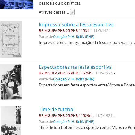
pessoais ou biográficas.
Através dessas
...
»
Impresso sobre a festa esportiva
BR MGUFV PHR.05.PHR.11531
11/5/1924
Parte de
Coleção P. H. Rolfs (PHR)
Impresso com a programação da festa esportiva entre 
Espectadores na festa esportiva
BR MGUFV PHR.05.PHR.11529b
11/5/1924
Parte de
Coleção P. H. Rolfs (PHR)
Espectadores em festa esportiva entre Viçosa e Pont
Time de futebol
BR MGUFV PHR.05.PHR.11529c
11/5/1924
Parte de
Coleção P. H. Rolfs (PHR)
Time de futebol em festa esportiva entre Viçosa e Po