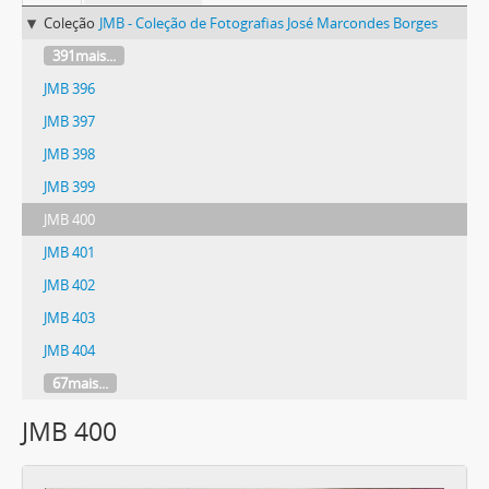
Coleção
JMB - Coleção de Fotografias José Marcondes Borges
391mais...
JMB 396
JMB 397
JMB 398
JMB 399
JMB 400
JMB 401
JMB 402
JMB 403
JMB 404
67mais...
JMB 400