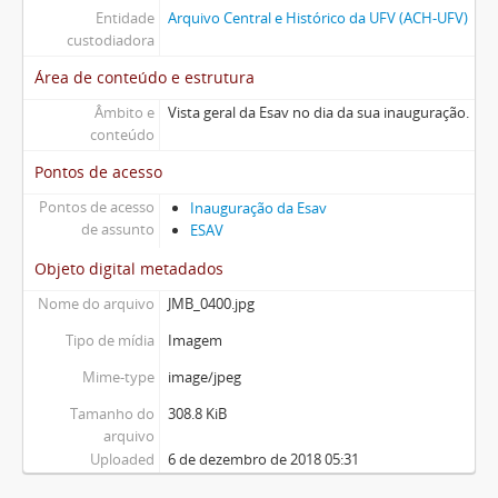
Entidade
Arquivo Central e Histórico da UFV (ACH-UFV)
custodiadora
Área de conteúdo e estrutura
Âmbito e
Vista geral da Esav no dia da sua inauguração.
conteúdo
Pontos de acesso
Pontos de acesso
Inauguração da Esav
de assunto
ESAV
Objeto digital metadados
Nome do arquivo
JMB_0400.jpg
Tipo de mídia
Imagem
Mime-type
image/jpeg
Tamanho do
308.8 KiB
arquivo
Uploaded
6 de dezembro de 2018 05:31