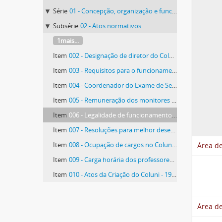
Série
01 - Concepção, organização e funcionamento
Subsérie
02 - Atos normativos
1mais...
Item
002 - Designação de diretor do Coluni - 1970
Item
003 - Requisitos para o funcionamento do Coluni - 1971
Item
004 - Coordenador do Exame de Seleção - 1973
Item
005 - Remuneração dos monitores - 1974
Item
006 - Legalidade de funcionamento do Coluni - 1980
Item
007 - Resoluções para melhor desempenho - 1980
Item
008 - Ocupação de cargos no Coluni - 1980
Área de
Item
009 - Carga horária dos professores do Coluni
Item
010 - Atos da Criação do Coluni - 1980
Área de