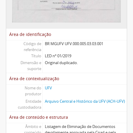
Área de identificação
Código de
BR MGUFV UFV.000.005.03.03.001
referência
Título
LED nº 01/2019
Dimensão e
Original duplicado.
suporte
Área de contextualização
Nome do
UFV
produtor
Entidade
Arquivo Central e Histórico da UFV (ACH-UFV)
custodiadora
Área de conteúdo e estrutura
Âmbito e
Listagem de Eliminação de Documentos
conteúdo
devidamente aprovada pela Cpad e pela