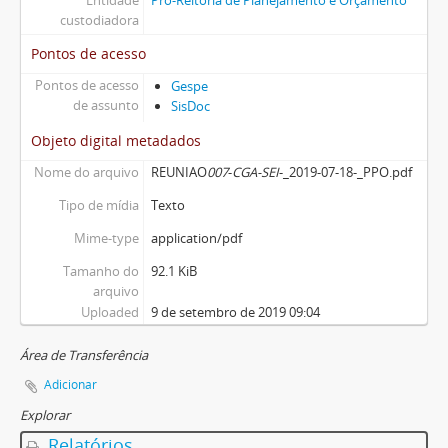
Entidade
Pró-Reitoria de Planejamento e Orçamento
custodiadora
Pontos de acesso
Pontos de acesso
Gespe
de assunto
SisDoc
Objeto digital metadados
Nome do arquivo
REUNIAO
007
-
CGA-SEI
-_2019-07-18-_PPO.pdf
Tipo de mídia
Texto
Mime-type
application/pdf
Tamanho do
92.1 KiB
arquivo
Uploaded
9 de setembro de 2019 09:04
Área de Transferência
Adicionar
Explorar
Relatórios