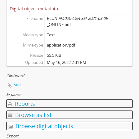
Digital object metadata
Filename
REUNIAO
020-CGA-SEI
-
2021-03-09
-
_ONLINE.pdf
Media type
Text
Mime-type
application/pdf
Filesize
55.5 KiB
Uploaded
May 16, 2022 2:31 PM
Clipboard
Add
Explore
Reports
Browse as list
Browse digital objects
Export