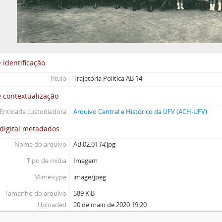
 identificação
Título
Trajetória Política AB 14
 contextualização
Entidade custodiadora
Arquivo Central e Histórico da UFV (ACH-UFV)
digital metadados
Nome do arquivo
AB.02.01
14
.jpg
Tipo de mídia
Imagem
Mime-type
image/jpeg
Tamanho do arquivo
589 KiB
Uploaded
20 de maio de 2020 19:20