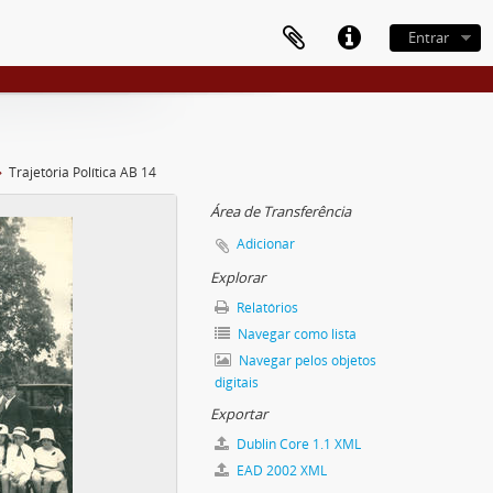
Entrar
Trajetória Política AB 14
Área de Transferência
Adicionar
Explorar
Relatórios
Navegar como lista
Navegar pelos objetos
digitais
Exportar
Dublin Core 1.1 XML
EAD 2002 XML