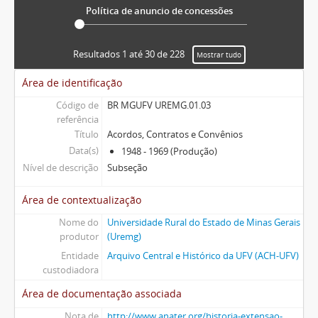
Política de anuncio de concessões
Resultados 1 até 30 de 228
Mostrar tudo
Área de identificação
Código de
BR MGUFV UREMG.01.03
referência
Título
Acordos, Contratos e Convênios
Data(s)
1948 - 1969 (Produção)
Nível de descrição
Subseção
Área de contextualização
Nome do
Universidade Rural do Estado de Minas Gerais
produtor
(Uremg)
Entidade
Arquivo Central e Histórico da UFV (ACH-UFV)
custodiadora
Área de documentação associada
Nota de
http://www.anater.org/historia-extensao-