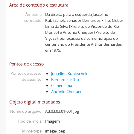
Área de conteúdo e estrutura
Âmbito e
Da direita para a esquerda Juscelino
conteúdo
Kubitschek, senador Bernardes Filho, Cléber
Lima da Silva (Prefeito de Visconde do Rio
Branco) e Antônio Chequer (Prefeito de
Viçosa), por ocasião da comemoração do
centenário do Presidente Arthur Bernardes,
em 1975.
Pontos de acesso
Pontos de acesso
Juscelino Kubitschek
de assunto
Bernardes Filho
Cleber Lima
Antônio Chequer
Objeto digital metadados
Nome do arquivo
AB.03.03.01-001.jpg
Tipo de mídia
Imagem
Mime-type
image/jpeg