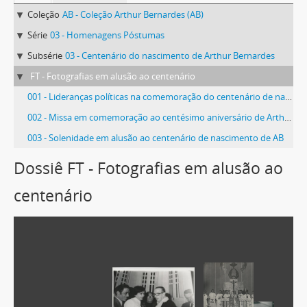
Coleção
AB - Coleção Arthur Bernardes (AB)
Série
03 - Homenagens Póstumas
Subsérie
03 - Centenário do nascimento de Arthur Bernardes
FT - Fotografias em alusão ao centenário
001 - Lideranças políticas na comemoração do centenário de nascimento de AB
002 - Missa em comemoração ao centésimo aniversário de Arthur Bernardes.
003 - Solenidade em alusão ao centenário de nascimento de AB
Dossiê FT - Fotografias em alusão ao
centenário