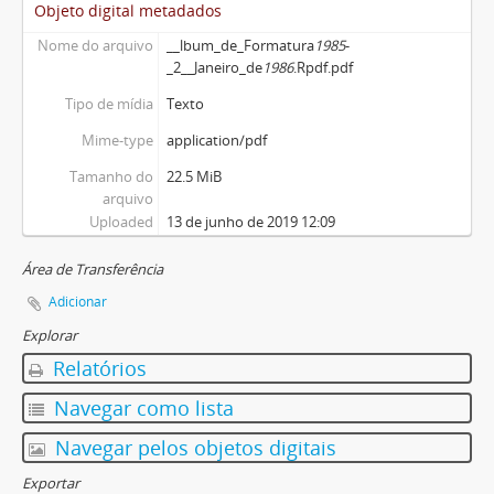
Objeto digital metadados
Nome do arquivo
__lbum_de_Formatura
1985
-
_2__Janeiro_de
1986
.Rpdf.pdf
Tipo de mídia
Texto
Mime-type
application/pdf
Tamanho do
22.5 MiB
arquivo
Uploaded
13 de junho de 2019 12:09
Área de Transferência
Adicionar
Explorar
Relatórios
Navegar como lista
Navegar pelos objetos digitais
Exportar