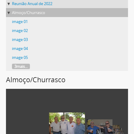
Reunião Anual de 2022
Almoço/Churrasco
image 01
image 02
image 03
image 04
image 05
3mais...
Almoço/Churrasco