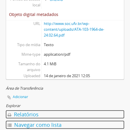
local
Objeto digital metadados
URL
http://www.soc.ufv.br/wp-
content/uploads/ATA-103-1964-de-
24.02.64.pdf
Tipo de mídia
Texto
Mime-type
application/pdf
Tamanho do
4.1 MiB
arquivo
Uploaded
14 de janeiro de 2021 12:05
Área de Transferência
Adicionar
Explorar
Relatórios
Navegar como lista