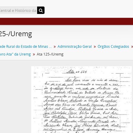
25-/Uremg
Universidade Rural do Estado de Minas Gerais
Administração Geral
Órgãos Colegiados
ivro Ata" da Uremg
Ata 125-/Uremg