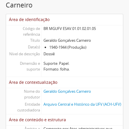
Carneiro
Área de identificação
Código de
BR MGUFV ESAV.01.01.02.01.05
referência
Título
Geraldo Gonçalves Carneiro
Data(s)
1940-1944 (Produção)
Nível de descrição
Dossiê
Dimensão e
Suporte: Papel.
suporte
Formato: folha.
Área de contextualização
Nome do
Geraldo Gonçalves Carneiro
produtor
Entidade
Arquivo Central e Histórico da UFV (ACH-UFV)
custodiadora
Área de conteúdo e estrutura
Âmbito e
Composto por Atos administrativos que