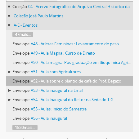
Coleção
04 - Acervo Fotográfico do Arquivo Central Histórico da UFV
Coleção José Paulo Martins
A-E - Eventos
47mais...
Envelope
A48 - Atletas Femininas : Levantamento de peso
Envelope
A49 - Aula Magna : Curso de Direito
Envelope
A50 - Aula magna: Pós-graduação em Bioquímica Agrícola
Envelope
A51 - Aula com Agricultores
Envelope
A52 - Aula sobre o plantio de café do Prof. Begazo
Envelope
A53 - Aula inaugural na Emaf
Envelope
A54 - Aula inaugural do Reitor na Sede do T.G
Envelope
A55 - Aulas: Início do Semestre
Envelope
A56 - Aula inaugural
1520mais...