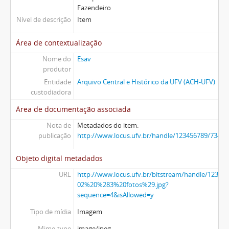
Fazendeiro
Nível de descrição
Item
Área de contextualização
Nome do
Esav
produtor
Entidade
Arquivo Central e Histórico da UFV (ACH-UFV)
custodiadora
Área de documentação associada
Nota de
Metadados do item:
publicação
http://www.locus.ufv.br/handle/123456789/7346
Objeto digital metadados
URL
http://www.locus.ufv.br/bitstream/handle/123456
02%20%283%20fotos%29.jpg?
sequence=4&isAllowed=y
Tipo de mídia
Imagem
Mime-type
image/jpeg