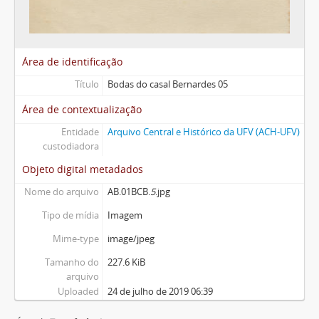
Área de identificação
Título
Bodas do casal Bernardes 05
Área de contextualização
Entidade
Arquivo Central e Histórico da UFV (ACH-UFV)
custodiadora
Objeto digital metadados
Nome do arquivo
AB.01BCB.
5
.jpg
Tipo de mídia
Imagem
Mime-type
image/jpeg
Tamanho do
227.6 KiB
arquivo
Uploaded
24 de julho de 2019 06:39