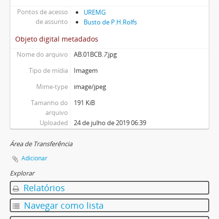
Pontos de acesso
UREMG
de assunto
Busto de P.H.Rolfs
Objeto digital metadados
Nome do arquivo
AB.01BCB.
7
.jpg
Tipo de mídia
Imagem
Mime-type
image/jpeg
Tamanho do
191 KiB
arquivo
Uploaded
24 de julho de 2019 06:39
Área de Transferência
Adicionar
Explorar
Relatórios
Navegar como lista