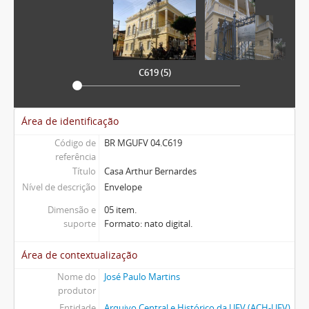
C619 (5)
Área de identificação
Código de
BR MGUFV 04.C619
referência
Título
Casa Arthur Bernardes
Nível de descrição
Envelope
Dimensão e
05 item.
suporte
Formato: nato digital.
Área de contextualização
Nome do
José Paulo Martins
produtor
Entidade
Arquivo Central e Histórico da UFV (ACH-UFV)