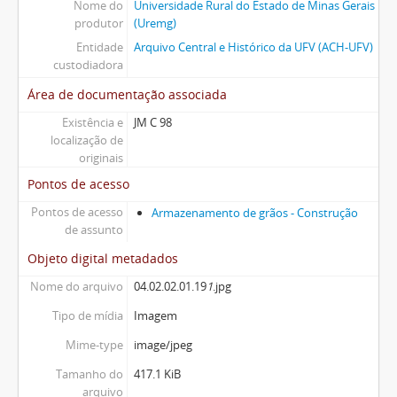
Nome do
Universidade Rural do Estado de Minas Gerais
produtor
(Uremg)
Entidade
Arquivo Central e Histórico da UFV (ACH-UFV)
custodiadora
Área de documentação associada
Existência e
JM C 98
localização de
originais
Pontos de acesso
Pontos de acesso
Armazenamento de grãos - Construção
de assunto
Objeto digital metadados
Nome do arquivo
04.02.02.01.19
1
.jpg
Tipo de mídia
Imagem
Mime-type
image/jpeg
Tamanho do
417.1 KiB
arquivo