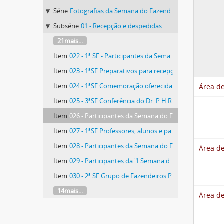
Série
Fotografias da Semana do Fazendeiro
Subsérie
01 - Recepção e despedidas
21mais...
Item
022 - 1ª SF - Participantes da Semana do Fazendeiro
Item
023 - 1ªSF.Preparativos para recepção na primeira Semana dos Fazendeiros
Item
024 - 1ªSF.Comemoração oferecida aos participantes da primeira Semana do Fazendeiro
Área de
Item
025 - 3ªSF.Conferência do Dr. P.H Rolfs na Semana do Fazendeiro
Item
026 - Participantes da Semana do Fazendeiro
Item
027 - 1ªSF.Professores, alunos e participantes da Semana do Fazendeiro
Item
028 - Participantes da Semana do Fazendeiro
Área de
Item
029 - Participantes da "I Semana do Fazendeiro"
Item
030 - 2ª SF.Grupo de Fazendeiros Presentes à Semana do Fazendeiro
14mais...
Área d