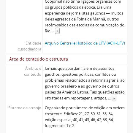
Coojornal não tinha ligações orgânicas com
os grupos políticos da época. Era uma
experiência de jornalistas gaúchos — muitos
deles egressos da Folha da Manhã, outros
recém-saídos das escolas de comunicação do
Rio
...
»
Entidade
Arquivo Central e Histórico da UFV (ACH-UFV)
custodiadora
Área de conteúdo e estrutura
Âmbito e
Jornais que abordam, além de assuntos
conteúdo
gaúchos, questões políticas, conflitos ou
problemas relacionados à reforma agrária, ao
governo brasileiro e ao governo de outros
países da América Latina. Tais questões estão
retratadas em reportagens, artigos,
...
»
Sistema de arranjo
Organizado por número de edição em ordem
crescente. Edições: 21, 27, 30, 31, 33, 34,
edição especial, 40, 41, 43, 46, 47, 53, 54,
fragmentos 1 e 2.