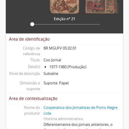
Edição nº 21
Área de identificação
Código de
BR MGUFV 05.02.01
referência
Título
Coo Jornal
Data(s)
1977-1980 (Produção)
Nível de descrição
Subsérie
Dimensão e
Suporte: Papel
suporte
Área de contextualização
Nome do
Cooperativa dos Jornalistas de Porto Alegre
produtor
Ltda
História administrativa
Diferentemente dos jornais anteriores, o