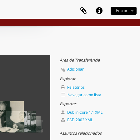
Entrar
e
Área de Transferência
Adicionar
Explorar
Relatórios
Navegar como lista
Exportar
Dublin Core 1.1 XML
EAD 2002 XML
Assuntos relacionados