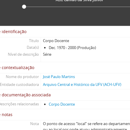
 identificação
Título
Corpo Docente
Data(s)
Dec. 1970 - 2000 (Produção)
Nível de descrição
Série
 contextualização
Nome do produtor
José Paulo Martins
Entidade custodiadora
Arquivo Central e Histórico da UFV (ACH-UFV)
e documentação associada
escrições relacionadas
Corpo Docente
e notas
Nota
O ponto de acesso “local” se refere ao departame
ou ao local por onde atuou administrativamente.