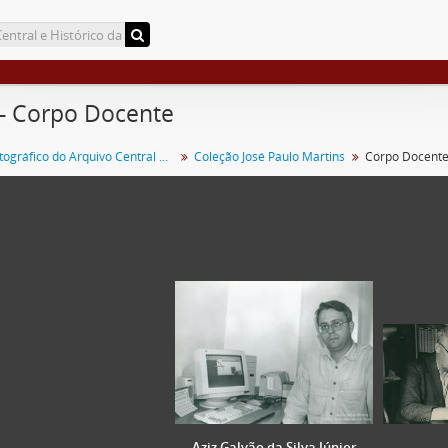
 - Corpo Docente
Acervo Fotográfico do Arquivo Central Histórico da UFV
Coleção José Paulo Martins
Corpo Docent
Aziz Galvão da Silva Júnior