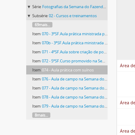
Série
Fotografias da Semana do Fazendeiro
Subsérie
02 - Cursos e treinamentos
69mais...
Item
070 - 3ªSF.Aula prática ministrada pelo Professor Paulo Alfeu de Miranda
Item
070b - 3ªSF.Aula prática ministrada pelo Professor Paulo Alfeu de Miranda
Item
071 - 4ªSF.Aula sobre criação de porcos
Item
072 - 5ªSF.Curso promovido na Semana do Fazendeiro
Área de
Item
074 - Aula prática com suínos
Item
076 - Aula de campo na Semana do Fazendeiro
Item
077 - Aula de campo na Semana do Fazendeiro
Item
078 - Aula de campo na Semana do Fazendeiro
Área de
Item
079 - Aula de campo na Semana do Fazendeiro
8mais...
Área d