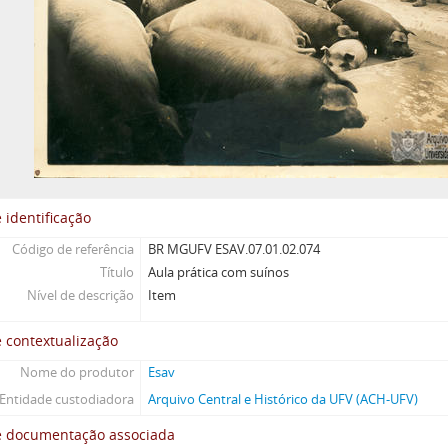
 identificação
Código de referência
BR MGUFV ESAV.07.01.02.074
Título
Aula prática com suínos
Nível de descrição
Item
 contextualização
Nome do produtor
Esav
Entidade custodiadora
Arquivo Central e Histórico da UFV (ACH-UFV)
e documentação associada