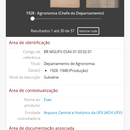
1928 - Agronomia (Chefe do Departamento)
Resultados 1 até 30 de 37
Mostrar tudo
Área de identificação
Código de
BR MGUFV ESAV.01.03.02.01
referência
Título
Departamento de Agronomia
Data(s)
1928 -1948 (Produção)
Nível de descrição
Subsérie
Área de contextualização
Nome do
Esav
produtor
Entidade
Arquivo Central e Histórico da UFV (ACH-UFV)
custodiadora
Área de documentação associada