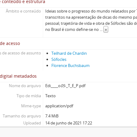
 conteúdo e estrutura
Âmbito e conteúdo
Ideias sobre o progresso do mundo relatados por 
transcritos na apresentação de dicas do mesmo pa
pessoal; trajetória de vida e obra de Sófocles são d
no Brasil é como define-se no
...
»
 de acesso
 de acesso de assunto
Teilhard de Chardin
Sófocles
Florence Buchsbaum
digital metadados
Nome do arquivo
Edi____o
05
-_T_E_P.pdf
Tipo de mídia
Texto
Mime-type
application/pdf
Tamanho do arquivo
7.4 MiB
Uploaded
14 de junho de 2021 17:22