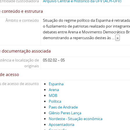
Entidade custodiadora
Arquivo Central e Histórico da UFV (ACH-UFV)
 conteúdo e estrutura
Âmbito e conteúdo
Situação do regime político da Espanha é retratad
o fuzilamento de patriotas realizado por integrante
debates entre Arena e Movimento Democrático Br
demonstrando a repercussão destes às
...
»
e documentação associada
stência e localização de
05.02.02 – 05
originais
 de acesso
 de acesso de assunto
Espanha
Arena
MDB
Política
Paes de Andrade
Glênio Peres Lança
Nordeste - Situação econômica
Aposentadoria