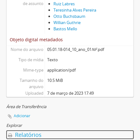
de assunto
Ruiz Labres
Teresinha Alves Pereira
Otto Buchsbaum
Willian Guthrie
Bastos Mello
Objeto digital metadados
Nome do arquivo
05.01.18-014_10_ano_01
NF
.pdf
Tipo de mídia
Texto
Mime-type
application/pdf
Tamanho do
10.5 MiB
arquivo
Uploaded
7 de março de 2023 17:49
Área de Transferência
Adicionar
Explorar
Relatórios