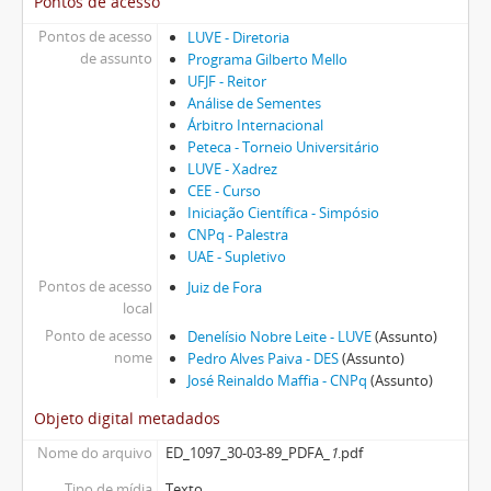
Pontos de acesso
Pontos de acesso
LUVE - Diretoria
de assunto
Programa Gilberto Mello
UFJF - Reitor
Análise de Sementes
Árbitro Internacional
Peteca - Torneio Universitário
LUVE - Xadrez
CEE - Curso
Iniciação Científica - Simpósio
CNPq - Palestra
UAE - Supletivo
Pontos de acesso
Juiz de Fora
local
Ponto de acesso
Denelísio Nobre Leite - LUVE
(Assunto)
nome
Pedro Alves Paiva - DES
(Assunto)
José Reinaldo Maffia - CNPq
(Assunto)
Objeto digital metadados
Nome do arquivo
ED_1097_30-03-89_PDFA_
1
.pdf
Tipo de mídia
Texto