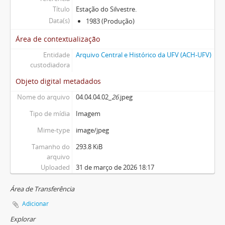
Título
Estação do Silvestre.
Data(s)
1983 (Produção)
Área de contextualização
Entidade
Arquivo Central e Histórico da UFV (ACH-UFV)
custodiadora
Objeto digital metadados
Nome do arquivo
04.04.04.02_
26
.jpeg
Tipo de mídia
Imagem
Mime-type
image/jpeg
Tamanho do
293.8 KiB
arquivo
Uploaded
31 de março de 2026 18:17
Área de Transferência
Adicionar
Explorar