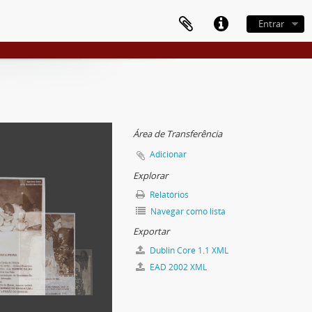
Entrar
Área de Transferência
Adicionar
Explorar
Relatórios
Navegar como lista
Exportar
Dublin Core 1.1 XML
EAD 2002 XML