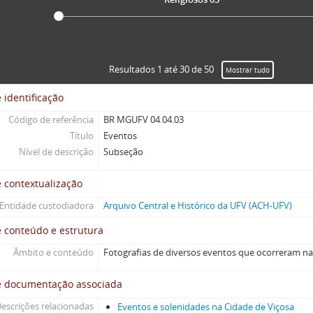
Resultados 1 até 30 de 50
Mostrar tudo
 identificação
Código de referência
BR MGUFV 04.04.03
Título
Eventos
Nível de descrição
Subseção
 contextualização
Entidade custodiadora
Arquivo Central e Histórico da UFV (ACH-UFV)
 conteúdo e estrutura
Âmbito e conteúdo
Fotografias de diversos eventos que ocorreram na
e documentação associada
escrições relacionadas
Eventos e solenidades na Cidade de Viçosa