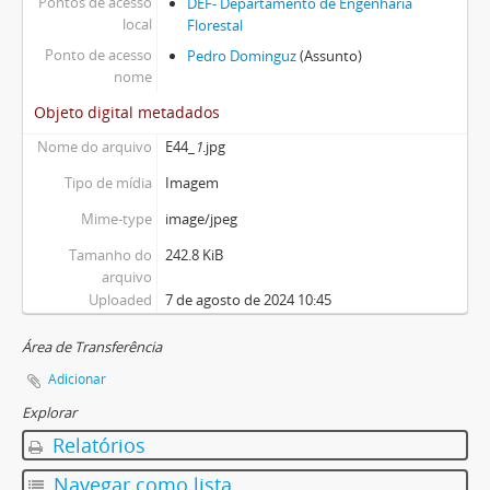
Pontos de acesso
DEF- Departamento de Engenharia
local
Florestal
Ponto de acesso
Pedro Dominguz
(Assunto)
nome
Objeto digital metadados
Nome do arquivo
E44_
1
.jpg
Tipo de mídia
Imagem
Mime-type
image/jpeg
Tamanho do
242.8 KiB
arquivo
Uploaded
7 de agosto de 2024 10:45
Área de Transferência
Adicionar
Explorar
Relatórios
Navegar como lista